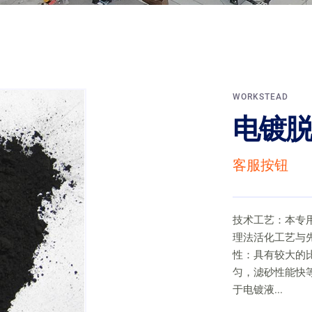
WORKSTEAD
电镀脱
客服按钮
技术工艺：本专
理法活化工艺与
性：具有较大的
匀，滤砂性能快
于电镀液...